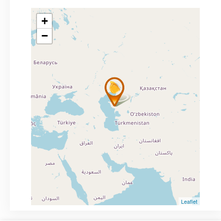
+
−
Leaflet