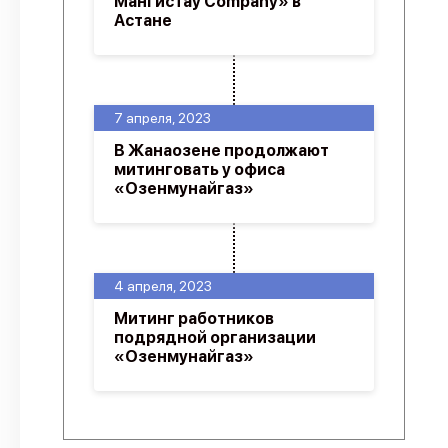
Мангистау Company» в
Астане
7 апреля, 2023
В Жанаозене продолжают
митинговать у офиса
«Озенмунайгаз»
4 апреля, 2023
Митинг работников
подрядной организации
«Озенмунайгаз»