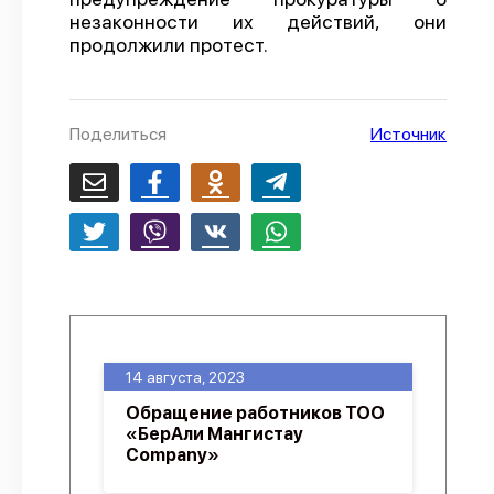
незаконности их действий, они
О проекте
продолжили протест.
Политика конфиденциальности
Поделиться
Источник
14 августа, 2023
Обращение работников ТОО
«БерАли Мангистау
Company»