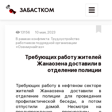
ЗАБАСТКОМ
13156
10 мая, 2023
Войти
В рамках конфликта: Трудоустройство
работников подрядной организации
«Озенмунайгаз»
Поиск
Требующих работу жителей
Новости
Жанаозена доставили в
Карта событий
отделение полиции
Трудовые конфликты
Отчеты
Требующих работу в нефтяном секторе
жителей Жанаозена доставили в
Предложить публикацию
отделение полиции для проведения
профилактической беседы, а потом
Справочник
отпустили домой. Несмотря на
API
предупреждение прокуратуры о