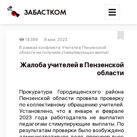
ЗАБАСТКОМ
14389
8 мая, 2023
Войти
В рамках конфликта: Учителя в Пензенской
области не получили стимулирующих выплат
Поиск
Жалоба учителей в Пензенской
области
Новости
Карта событий
Прокуратура Городищенского района
Трудовые конфликты
Пензенской области провела проверку
Отчеты
по коллективному обращению учителей.
Установлено, что в январе и феврале
Предложить публикацию
2023 года работодатель не выплатил
педагогам стимулирующие выплаты. По
Справочник
результатам проверки было возбуждено
API
административное дело, прокурор внес