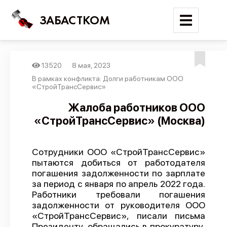
ЗАБАСТКОМ
13520
8 мая, 2023
Войти
В рамках конфликта: Долги работникам ООО
«СтройТрансСервис»
Поиск
Жалоба работников ООО
«СтройТрансСервис» (Москва)
Новости
Карта событий
Сотрудники ООО «СтройТрансСервис»
Трудовые конфликты
пытаются добиться от работодателя
Отчеты
погашения задолженности по зарплате
за период с января по апрель 2022 года.
Предложить публикацию
Работники требовали погашения
задолженности от руководителя ООО
Справочник
«СтройТрансСервис», писали письма
API
Президенту, обращались в прокуратуру,