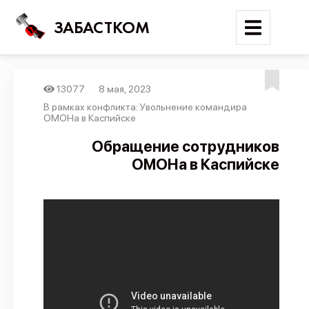
ЗАБАСТКОМ
13077
8 мая, 2023
Войти
В рамках конфликта: Увольнение командира
ОМОНа в Каспийске
Поиск
Обращение сотрудников
ОМОНа в Каспийске
Новости
Карта событий
Трудовые конфликты
Отчеты
Предложить публикацию
Справочник
API