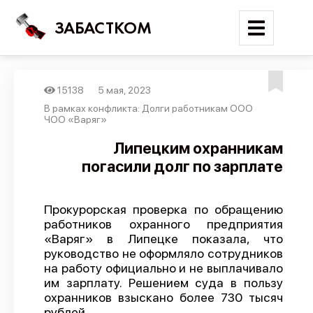
ЗАБАСТКОМ
15138
5 мая, 2023
Войти
В рамках конфликта: Долги работникам ООО
ЧОО «Варяг»
Поиск
Липецким охранникам
погасили долг по зарплате
Новости
Карта событий
Прокурорская проверка по обращению
Трудовые конфликты
работников охранного предприятия
Отчеты
«Варяг» в Липецке показала, что
руководство не оформляло сотрудников
Предложить публикацию
на работу официально и не выплачивало
им зарплату. Решением суда в пользу
Справочник
охранников взыскано более 730 тысяч
API
рублей.