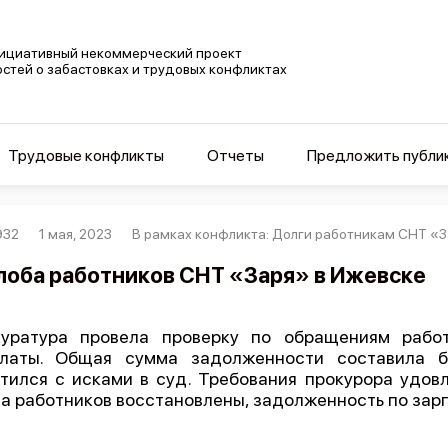
ициативный некоммерческий проект
остей о забастовках и трудовых конфликтах
Трудовые конфликты
Отчеты
Предложить публи
932
1 мая, 2023
В рамках конфликта: Долги работникам СНТ «З
оба работников СНТ «Заря» в Ижевске
куратура провела проверку по обращениям рабо
платы. Общая сумма задолженности составила б
тился с исками в суд. Требования прокурора удов
а работников восстановлены, задолженность по зар