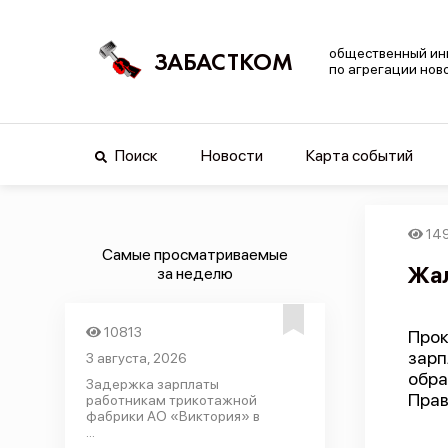
общественный ин
ЗАБАСТКОМ
по агрегации нов
Поиск
Новости
Карта событий
14
Самые просматриваемые
Жал
за неделю
10813
Про
зар
3 августа, 2026
обра
Задержка зарплаты
Прав
работникам трикотажной
фабрики АО «Виктория» в
...