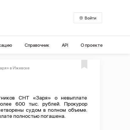
Войти
кацию
Справочник
API
О проекте
аря» в Ижевске
тников СНТ «Заря» о невыплате
олее 600 тыс. рублей. Прокурор
летворены судом в полном объеме.
плате полностью погашена.