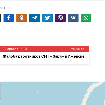
литься
mail
Facebook
Odnoklassniki
Telegram
Twitter
Viber
Vk
Whatsapp
27 апреля, 2023
текущее
Жалоба работников СНТ «Заря» в Ижевске