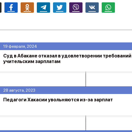
mail
Facebook
Odnoklassniki
Telegram
Twitter
Viber
Vk
Whatsapp
19 февраля, 2024
Суд в Абакане отказал в удовлетворении требований
учительским зарплатам
28 августа, 2023
Педагоги Хакасии увольняются из-за зарплат