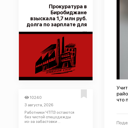
Прокуратура в
Биробиджане
взыскала 1,7 млн руб.
долга по зарплате для
...
Учит
райо
10240
что 
3 августа, 2026
Работники ЧТПЗ остаются
без чистой спецодежды
из-за забастовки ...
Поде