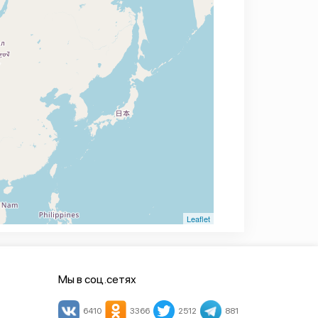
Leaflet
Мы в соц.сетях
6410
3366
2512
881