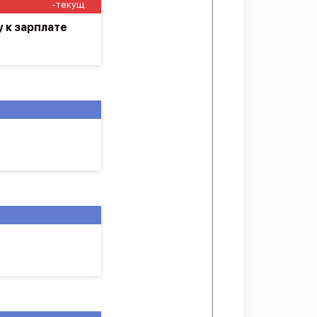
-текущ.
у к зарплате