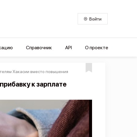
Войти
кацию
Справочник
API
О проекте
ителям Хакасии вместо повышения
 прибавку к зарплате