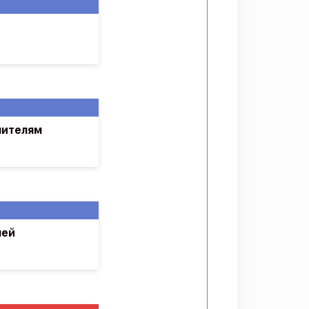
чителям
лей