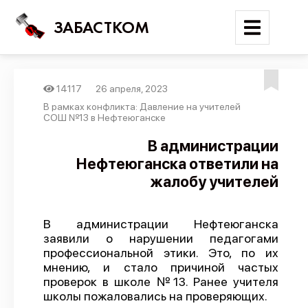
ЗАБАСТКОМ
14117
26 апреля, 2023
Войти
В рамках конфликта: Давление на учителей
СОШ №13 в Нефтеюганске
Поиск
В администрации
Нефтеюганска ответили на
Новости
жалобу учителей
Карта событий
Трудовые конфликты
В администрации Нефтеюганска
Отчеты
заявили о нарушении педагогами
профессиональной этики. Это, по их
Предложить публикацию
мнению, и стало причиной частых
Справочник
проверок в школе №13. Ранее учителя
школы пожаловались на проверяющих.
API