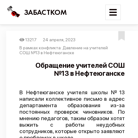
ЗАБАСТКОМ
13217
24 апреля, 2023
Войти
В рамках конфликта: Давление на учителей
СОШ №13 в Нефтеюганске
Поиск
Обращение учителей СОШ
№13 в Нефтеюганске
Новости
Карта событий
В Нефтеюганске учителя школы №13
Трудовые конфликты
написали коллективное письмо в адрес
Отчеты
департамента образования из-за
постоянных проверок чиновников. По
Предложить публикацию
мнению педагогов, таким образом хотят
выжить с работы неудобных
Справочник
сотрудников, которые открыто заявляют
API
о проблемах в школе.