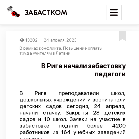
ЗАБАСТКОМ
13282
24 апреля, 2023
Войти
В рамках конфликта: Повышение оплаты
труда учителям в Латвии
Поиск
В Риге начали забастовку
педагоги
Новости
Карта событий
В Риге преподаватели школ,
Трудовые конфликты
дошкольных учреждений и воспитатели
Отчеты
детских садов сегодня, 24 апреля,
начали стачку. Закрыты 28 детских
Предложить публикацию
садов и 10 школ. Заявки на участие в
забастовке подали более 4200
Справочник
работников из 164 учебных заведений
API
столицы.