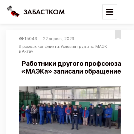
ЗАБАСТКОМ
15043
22 апреля, 2023
Войти
В рамках конфликта: Условия труда на МАЭК
в Актау
Поиск
Работники другого профсоюза
«МАЭКа» записали обращение
Новости
Карта событий
Трудовые конфликты
Отчеты
Предложить публикацию
Справочник
API