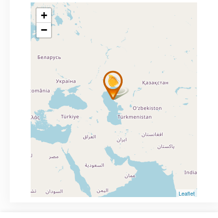
+
−
Leaflet