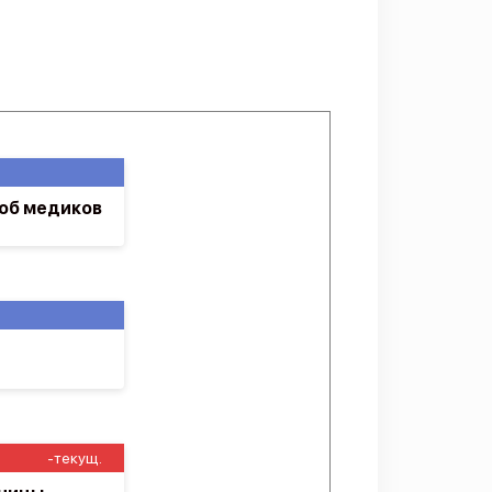
лоб медиков
-текущ.