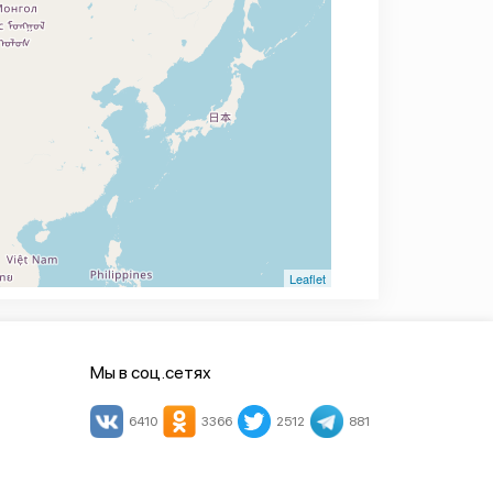
Leaflet
Мы в соц.сетях
6410
3366
2512
881