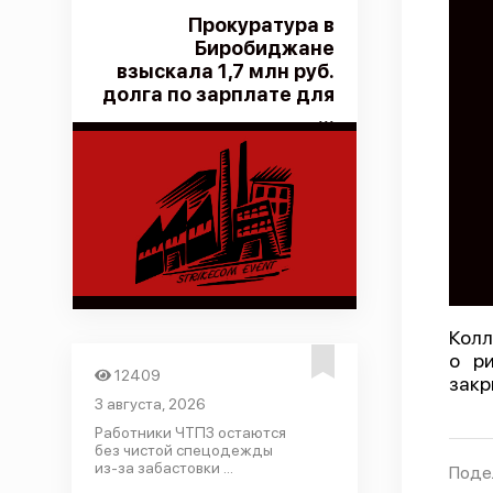
Прокуратура в
Биробиджане
взыскала 1,7 млн руб.
долга по зарплате для
...
Колл
о ри
12409
закр
3 августа, 2026
Работники ЧТПЗ остаются
без чистой спецодежды
из-за забастовки ...
Поде