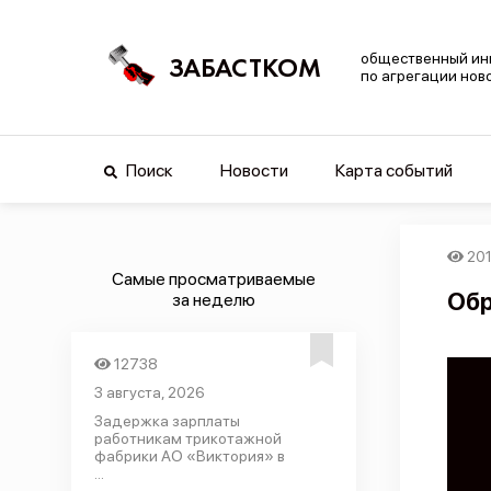
общественный ин
ЗАБАСТКОМ
по агрегации нов
Поиск
Новости
Карта событий
20
Самые просматриваемые
Обр
за неделю
12738
3 августа, 2026
Задержка зарплаты
работникам трикотажной
фабрики АО «Виктория» в
...