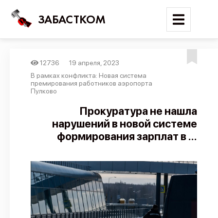
ЗАБАСТКОМ
12736
19 апреля, 2023
Войти
В рамках конфликта: Новая система
премирования работников аэропорта
Пулково
Поиск
Прокуратура не нашла
Новости
нарушений в новой системе
Карта событий
формирования зарплат в ...
Трудовые конфликты
Отчеты
Предложить публикацию
Справочник
API