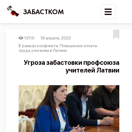
ЗАБАСТКОМ
13115
18 апреля, 2023
Войти
В рамках конфликта: Повышение оплаты
труда учителям в Латвии
Поиск
Угроза забастовки профсоюза
учителей Латвии
Новости
Карта событий
Трудовые конфликты
Отчеты
Предложить публикацию
Справочник
API