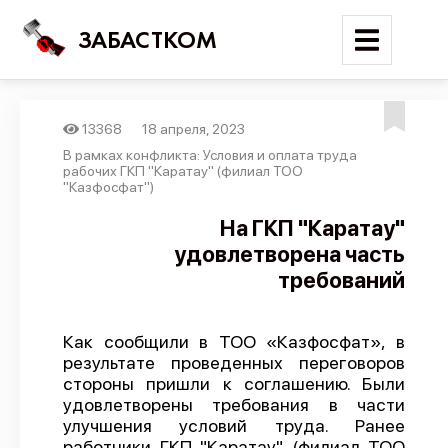
ЗАБАСТКОМ
13368
18 апреля, 2023
Войти
В рамках конфликта: Условия и оплата труда
рабочих ГКП "Каратау" (филиал ТОО
"Казфосфат")
Поиск
На ГКП "Каратау"
Новости
удовлетворена часть
Карта событий
требований
Трудовые конфликты
Отчеты
Как сообщили в ТОО «Казфосфат», в
результате проведенных переговоров
Предложить публикацию
стороны пришли к соглашению. Были
удовлетворены требования в части
Справочник
улучшения условий труда. Ранее
API
работники ГКП "Каратау" (филиал ТОО