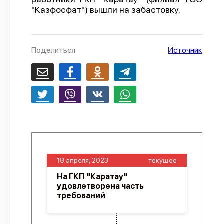
"Казфосфат") вышли на забастовку.
О проекте
Политика конфиденциальности
Поделиться
Источник
18 апреля, 2023
текущее
На ГКП "Каратау"
удовлетворена часть
требований