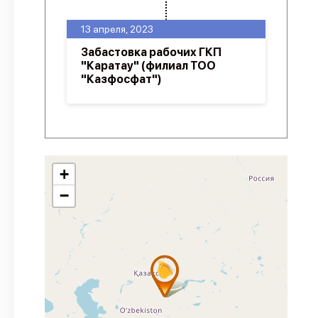
13 апреля, 2023
Забастовка рабочих ГКП
"Каратау" (филиал ТОО
"Казфосфат")
+
−