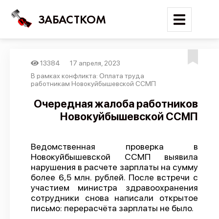
ЗАБАСТКОМ
13384
17 апреля, 2023
Войти
В рамках конфликта: Оплата труда
работникам Новокуйбышевской ССМП
Поиск
Очередная жалоба работников
Новокуйбышевской ССМП
Новости
Карта событий
Ведомственная проверка в
Трудовые конфликты
Новокуйбышевской ССМП выявила
Отчеты
нарушения в расчете зарплаты на сумму
более 6,5 млн. рублей. После встречи с
Предложить публикацию
участием министра здравоохранения
сотрудники снова написали открытое
Справочник
письмо: перерасчёта зарплаты не было.
API