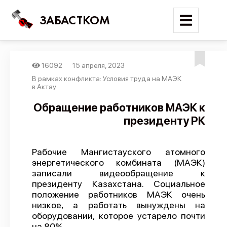
ЗАБАСТКОМ
16092
15 апреля, 2023
Войти
В рамках конфликта: Условия труда на МАЭК
в Актау
Поиск
Обращение работников МАЭК к
президенту РК
Новости
Карта событий
Рабочие Мангистауского атомного
Трудовые конфликты
энергетического комбината (МАЭК)
Отчеты
записали видеообращение к
президенту Казахстана. Социальное
Предложить публикацию
положение работников МАЭК очень
низкое, а работать вынуждены на
Справочник
оборудовании, которое устарело почти
API
на 80%.