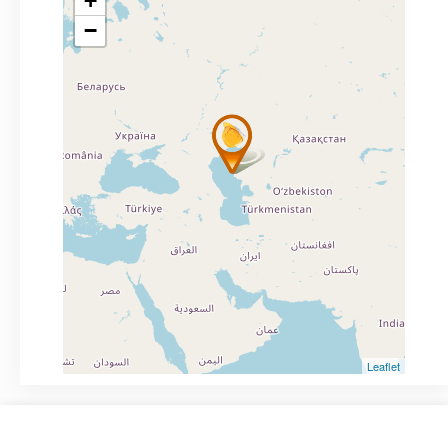
+
−
Leaflet