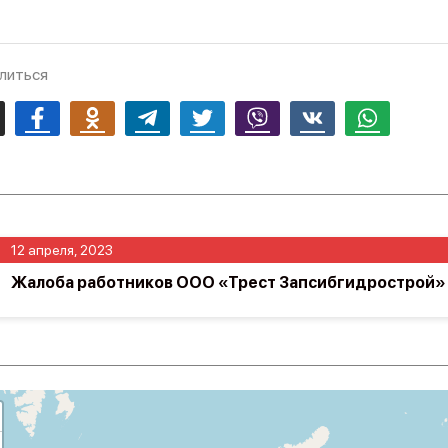
литься
mail
Facebook
Odnoklassniki
Telegram
Twitter
Viber
Vk
Whatsapp
12 апреля, 2023
Жалоба работников ООО «Трест Запсибгидрострой» 