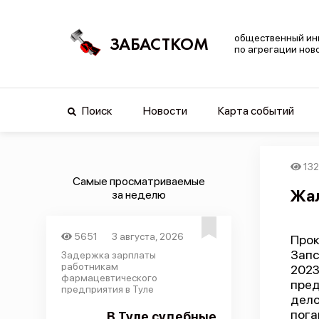
общественный ин
ЗАБАСТКОМ
по агрегации нов
Поиск
Новости
Карта событий
13
Самые просматриваемые
Жал
за неделю
5651
3 августа, 2026
Про
Запс
Задержка зарплаты
работникам
202
фармацевтического
пред
предприятия в Туле
дело
пога
В Туле судебные