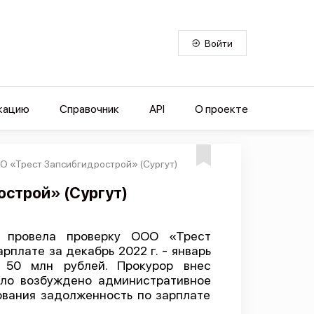
Войти
кацию
Справочник
API
О проекте
О «Трест Запсибгидрострой» (Сургут)
строй» (Сургут)
м провела проверку ООО «Трест
плате за декабрь 2022 г. - январь
 50 млн рублей. Прокурор внес
ыло возбуждено административное
ования задолженность по зарплате