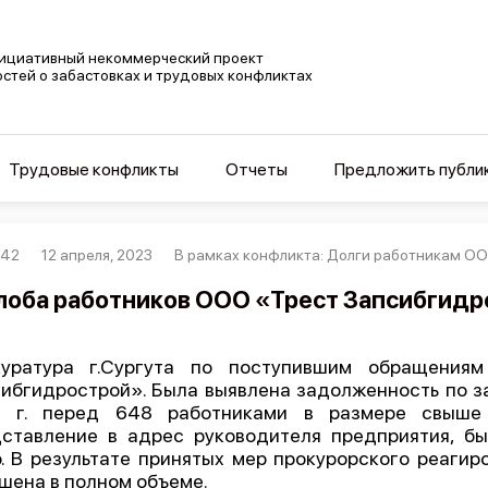
ициативный некоммерческий проект
остей о забастовках и трудовых конфликтах
Трудовые конфликты
Отчеты
Предложить публи
242
12 апреля, 2023
В рамках конфликта: Долги работникам ОО
оба работников ООО «Трест Запсибгидро
куратура г.Сургута по поступившим обращения
ибгидрострой». Была выявлена задолженность по зар
3 г. перед 648 работниками в размере свыше
ставление в адрес руководителя предприятия, б
. В результате принятых мер прокурорского реагир
шена в полном объеме.