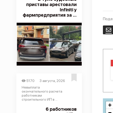
приставы арестовали
Infiniti у
фармпредприятия за ...
Поде
E
5170
3 августа, 2026
Невыплата
окончательного расчета
работникам
строительного ИП в ...
+
6 работников
−