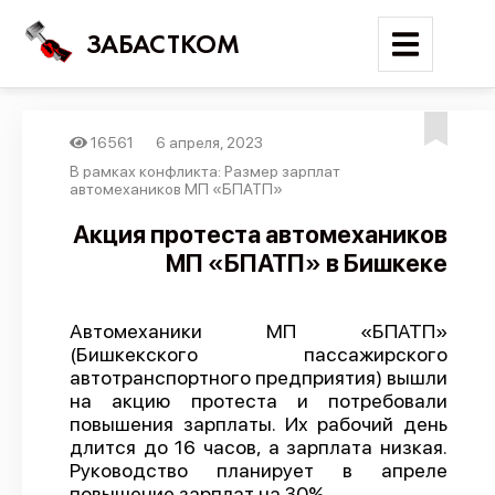
ЗАБАСТКОМ
16561
6 апреля, 2023
Войти
В рамках конфликта: Размер зарплат
автомехаников МП «БПАТП»
Поиск
Акция протеста автомехаников
МП «БПАТП» в Бишкеке
Новости
Карта событий
Автомеханики МП «БПАТП»
Трудовые конфликты
(Бишкекского пассажирского
Отчеты
автотранспортного предприятия) вышли
на акцию протеста и потребовали
Предложить публикацию
повышения зарплаты. Их рабочий день
длится до 16 часов, а зарплата низкая.
Справочник
Руководство планирует в апреле
API
повышение зарплат на 30%.