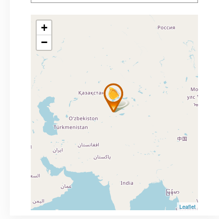
+
−
Leaflet