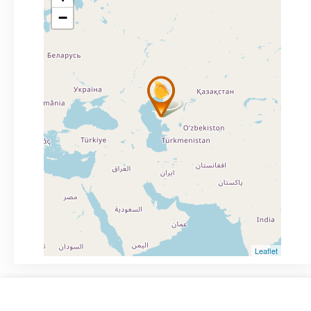
−
Leaflet