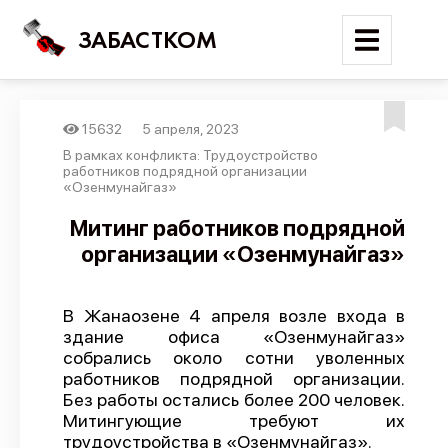
ЗАБАСТКОМ
15632
5 апреля, 2023
Войти
В рамках конфликта: Трудоустройство
работников подрядной организации
«Озенмунайгаз»
Поиск
Митинг работников подрядной
Новости
организации «Озенмунайгаз»
Карта событий
Трудовые конфликты
В Жанаозене 4 апреля возле входа в
здание офиса «Озенмунайгаз»
Отчеты
собрались около сотни уволенных
Предложить публикацию
работников подрядной организации.
Без работы остались более 200 человек.
Справочник
Митингующие требуют их
трудоустройства в «Озенмунайгаз».
API