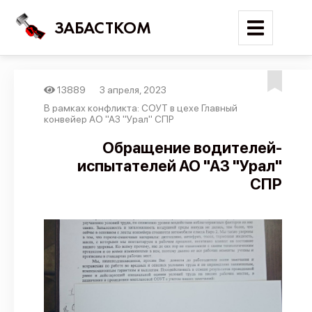
ЗАБАСТКОМ
13889
3 апреля, 2023
Войти
В рамках конфликта: СОУТ в цехе Главный
конвейер АО "АЗ "Урал" СПР
Поиск
Обращение водителей-
испытателей АО "АЗ "Урал"
Новости
СПР
Карта событий
Трудовые конфликты
Отчеты
Предложить публикацию
Справочник
API