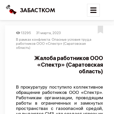
ЗАБАСТКОМ
13295
31 марта, 2023
Войти
В рамках конфликта: Опасные условия труда
работников ООО «Спектр» (Саратовская
область)
Поиск
Жалоба работников ООО
Новости
«Спектр» (Саратовская
Карта событий
область)
Трудовые конфликты
Отчеты
В прокуратуру поступило коллективное
обращение работников ООО «Спектр».
Предложить публикацию
Работникам организации, проводящим
работы в ограниченных и замкнутых
Справочник
пространствах с газоопасной средой,
API
не выдаются СИЗ, что создает угрозу их