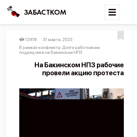
ЗАБАСТКОМ
12918
31 марта, 2023
Войти
В рамках конфликта: Долги работникам
подрядчика на Бакинском НПЗ
Поиск
На Бакинском НПЗ рабочие
провели акцию протеста
Новости
Карта событий
Трудовые конфликты
Отчеты
Предложить публикацию
Справочник
API