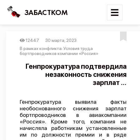
ЗАБАСТКОМ
12447
30 марта, 2023
Войти
В рамках конфликта: Условия труда
бортпроводников компании «Россия»
Поиск
Генпрокуратура подтвердила
незаконность снижения
Новости
зарплат ...
Карта событий
Трудовые конфликты
Генпрокуратура выявила факты
Отчеты
необоснованного снижения зарплат
бортпроводников в авиакомпании
Предложить публикацию
«Россия». Кроме того, компания не
Справочник
начисляла работникам установленные
им по должности премии и в ряде
API