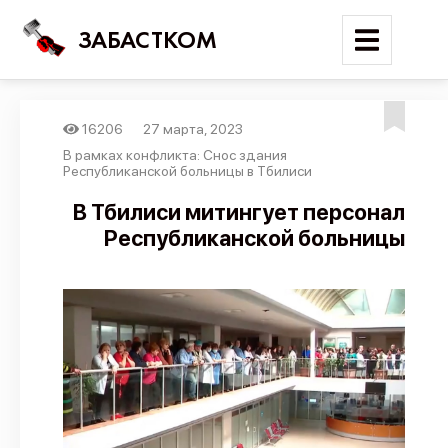
ЗАБАСТКОМ
16206
27 марта, 2023
Войти
В рамках конфликта: Снос здания
Республиканской больницы в Тбилиси
Поиск
В Тбилиси митингует персонал
Республиканской больницы
Новости
Карта событий
Трудовые конфликты
Отчеты
Предложить публикацию
Справочник
API