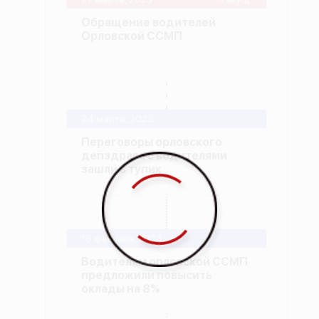
Обращение водителей
Орловской ССМП
24 марта, 2023
Переговоры орловского
депздрава с водителями
зашли в тупик
16 февраля, 2023
Водителям орловской ССМП
предложили повысить
оклады на 8%