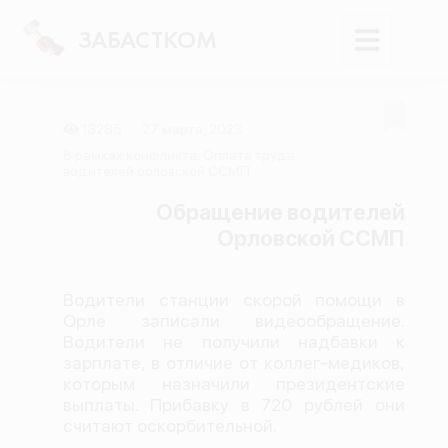
ЗАБАСТКОМ
13285
27 марта, 2023
Войти
В рамках конфликта: Оплата труда
водителей орловской ССМП
Поиск
Обращение водителей
Орловской ССМП
Новости
Карта событий
Водители станции скорой помощи в
Трудовые конфликты
Орле записали видеообращение.
Отчеты
Водители не получили надбавки к
зарплате, в отличие от коллег-медиков,
Предложить публикацию
которым назначили президентские
выплаты. Прибавку в 720 рублей они
Справочник
считают оскорбительной.
API