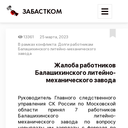
ЗАБАСТКОМ
13361
25 марта, 2023
Войти
В рамках конфликта: Долги работникам
Балашихинского литейно-механического
завода
Поиск
Жалоба работников
Новости
Балашихинского литейно-
Карта событий
механического завода
Трудовые конфликты
Отчеты
Руководитель Главного следственного
управления СК России по Московской
Предложить публикацию
области принял 7 работников
Балашихинского литейно-
Справочник
механического завода по вопросу
API
невыплаты им зарплаты с февраля по