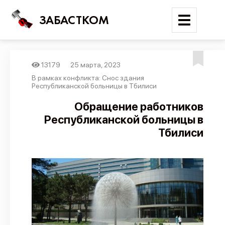
ЗАБАСТКОМ
13179
25 марта, 2023
Войти
В рамках конфликта: Снос здания
Республиканской больницы в Тбилиси
Поиск
Обращение работников
Республиканской больницы в
Новости
Тбилиси
Карта событий
Трудовые конфликты
Отчеты
Предложить публикацию
Справочник
API