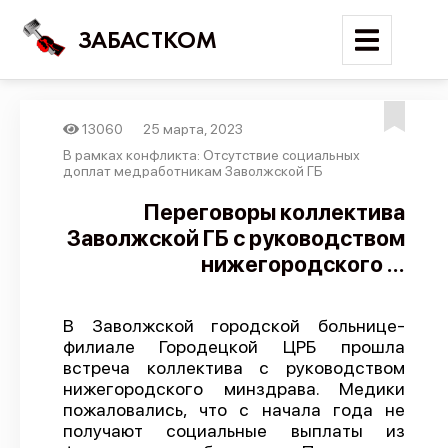
ЗАБАСТКОМ
13060
25 марта, 2023
Войти
В рамках конфликта: Отсутствие социальных
доплат медработникам Заволжской ГБ
Поиск
Переговоры коллектива
Заволжской ГБ с руководством
Новости
нижегородского ...
Карта событий
Трудовые конфликты
В Заволжской городской больнице-
Отчеты
филиале Городецкой ЦРБ прошла
встреча коллектива с руководством
Предложить публикацию
нижегородского минздрава. Медики
Справочник
пожаловались, что с начала года не
получают социальные выплаты из
API