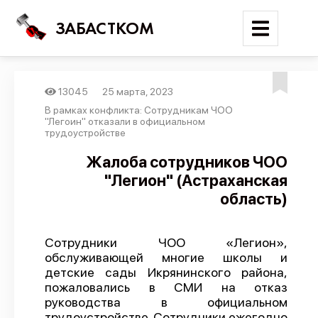
ЗАБАСТКОМ
13045
25 марта, 2023
Войти
В рамках конфликта: Сотрудникам ЧОО
"Легоин" отказали в официальном
трудоустройстве
Поиск
Жалоба сотрудников ЧОО
Новости
"Легион" (Астраханская
Карта событий
область)
Трудовые конфликты
Отчеты
Сотрудники ЧОО «Легион»,
обслуживающей многие школы и
Предложить публикацию
детские сады Икрянинского района,
пожаловались в СМИ на отказ
Справочник
руководства в официальном
API
трудоустройстве. Сотрудники ежегодно