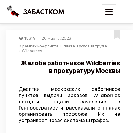
ЗАБАСТКОМ
15319
20 марта, 2023
Войти
В рамках конфликта: Оплата и условия труда
в Wildberries
Поиск
Жалоба работников Wildberries
в прокуратуру Москвы
Новости
Карта событий
Десятки московских работников
Трудовые конфликты
пунктов выдачи заказов Wildberries
Отчеты
сегодня подали заявление в
Генпрокуратуру и рассказали о планах
Предложить публикацию
организовать профсоюз. Их не
устраивает новая система штрафов.
Справочник
API