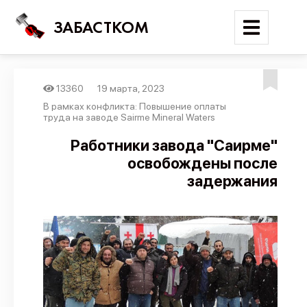
ЗАБАСТКОМ
13360
19 марта, 2023
Войти
В рамках конфликта: Повышение оплаты
труда на заводе Sairme Mineral Waters
Поиск
Работники завода "Саирме"
освобождены после
Новости
задержания
Карта событий
Трудовые конфликты
Отчеты
Предложить публикацию
Справочник
API