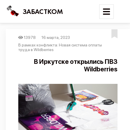
ЗАБАСТКОМ
13978
16 марта, 2023
Войти
В рамках конфликта: Новая система оплаты
труда в Wildberries
Поиск
В Иркутске открылись ПВЗ
Wildberries
Новости
Карта событий
Трудовые конфликты
Отчеты
Предложить публикацию
Справочник
API