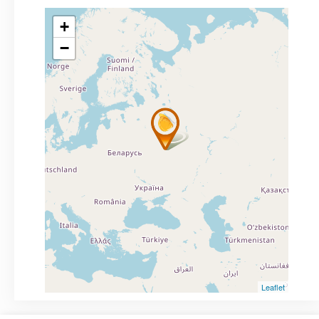
+
−
Leaflet