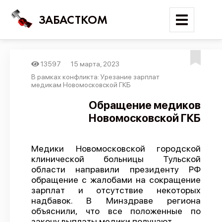
ЗАБАСТКОМ
13597
15 марта, 2023
Войти
В рамках конфликта: Урезание зарплат
медикам Новомосковской ГКБ
Поиск
Обращение медиков
Новомосковской ГКБ
Новости
Карта событий
Медики Новомосковской городской
Трудовые конфликты
клинической больницы Тульской
Отчеты
области направили президенту РФ
обращение с жалобами на сокращение
Предложить публикацию
зарплат и отсутствие некоторых
надбавок. В Минздраве региона
Справочник
объяснили, что все положенные по
API
закону выплаты медики получают.