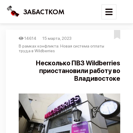
ЗАБАСТКОМ
14614
15 марта, 2023
Войти
В рамках конфликта: Новая система оплаты
труда в Wildberries
Поиск
Несколько ПВЗ Wildberries
приостановили работу во
Новости
Владивостоке
Карта событий
Трудовые конфликты
Отчеты
Предложить публикацию
Справочник
API