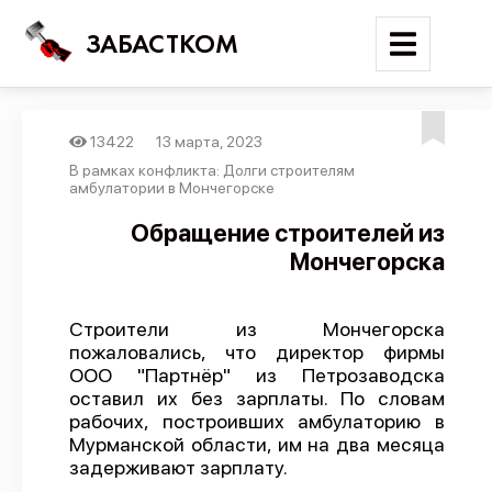
ЗАБАСТКОМ
13422
13 марта, 2023
Войти
В рамках конфликта: Долги строителям
амбулатории в Мончегорске
Поиск
Обращение строителей из
Мончегорска
Новости
Карта событий
Строители из Мончегорска
Трудовые конфликты
пожаловались, что директор фирмы
Отчеты
ООО "Партнёр" из Петрозаводска
оставил их без зарплаты. По словам
Предложить публикацию
рабочих, построивших амбулаторию в
Мурманской области, им на два месяца
Справочник
задерживают зарплату.
API