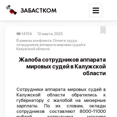
ЗАБАСТКОМ
14154
12 марта, 2023
Войти
В рамках конфликта: Оплата труда
сотрудников аппарата мировых судей в
Калужской области
Поиск
Жалоба сотрудников аппарата
Новости
мировых судей в Калужской
Карта событий
области
Трудовые конфликты
Отчеты
Сотрудники аппарата мировых судей в
Калужской области обратились к
Предложить публикацию
губернатору с жалобой на мизерные
зарплаты. По их словам, оклады
Справочник
сотрудников составляют 8000-11000
API
рублей, сотрудники массово