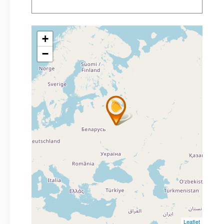
+
−
Leaflet