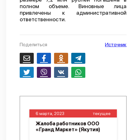
полном объеме. Виновные лица
О проекте
привлечены к административной
ответственности.
Политика конфиденциальности
Поделиться
Источник
6 марта, 2023
текущее
Жалоба работников ООО
«Гранд Маркет» (Якутия)