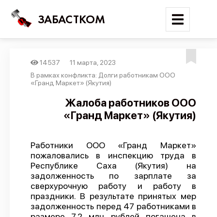
ЗАБАСТКОМ
14537
11 марта, 2023
Войти
В рамках конфликта: Долги работникам ООО
«Гранд Маркет» (Якутия)
Поиск
Жалоба работников ООО
«Гранд Маркет» (Якутия)
Новости
Карта событий
Работники ООО «Гранд Маркет»
Трудовые конфликты
пожаловались в инспекцию труда в
Отчеты
Республике Саха (Якутия) на
задолженность по зарплате за
Предложить публикацию
сверхурочную работу и работу в
праздники. В результате принятых мер
Справочник
задолженность перед 47 работниками в
API
размере 7,2 млн рублей погашена в