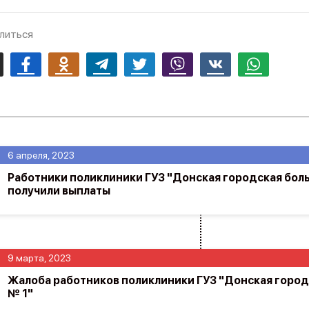
литься
mail
Facebook
Odnoklassniki
Telegram
Twitter
Viber
Vk
Whatsapp
6 апреля, 2023
Работники поликлиники ГУЗ "Донская городская бол
получили выплаты
9 марта, 2023
Жалоба работников поликлиники ГУЗ "Донская город
№ 1"