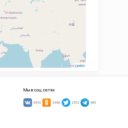
Leaflet
Мы в соц.сетях
6410
3366
2512
881