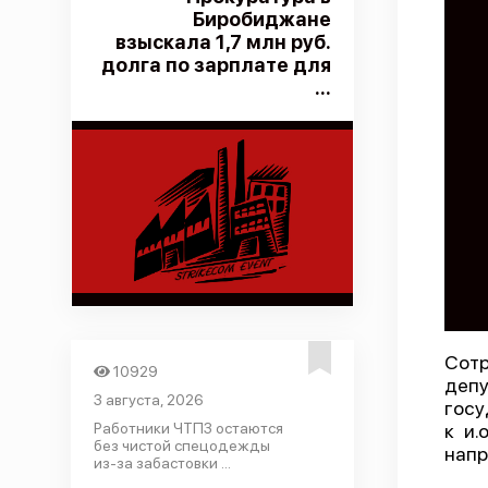
Биробиджане
взыскала 1,7 млн руб.
долга по зарплате для
...
Сотр
10929
деп
3 августа, 2026
госу
Работники ЧТПЗ остаются
к и.
без чистой спецодежды
напр
из-за забастовки ...