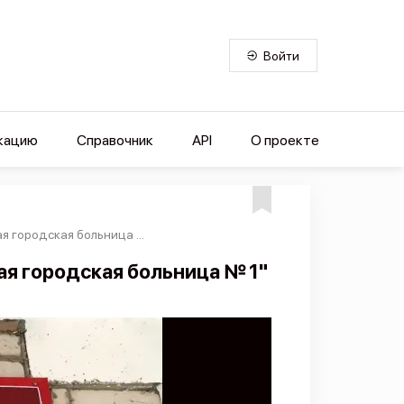
Войти
кацию
Справочник
API
О проекте
 городская больница ...
я городская больница № 1"