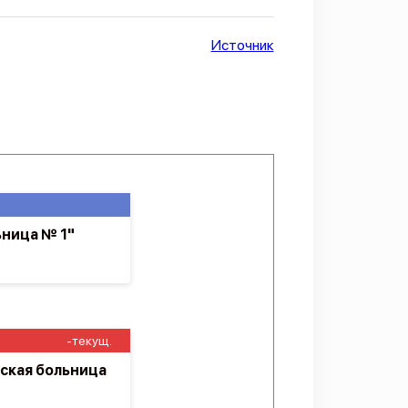
Источник
ьница № 1"
-текущ.
ская больница