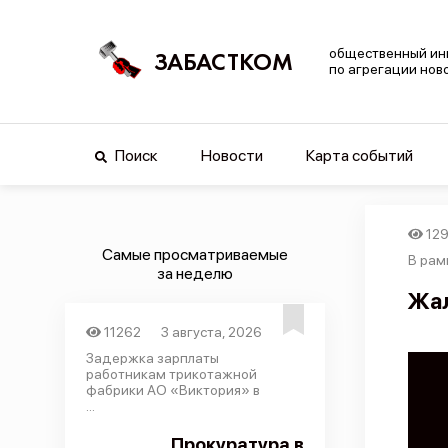
общественный ин
ЗАБАСТКОМ
по агрегации нов
Поиск
Новости
Карта событий
12
Самые просматриваемые
В рам
за неделю
Жал
11262
3 августа, 2026
Задержка зарплаты
работникам трикотажной
фабрики АО «Виктория» в
...
Прокуратура в