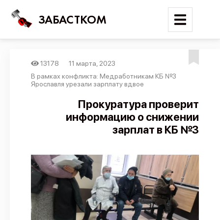
ЗАБАСТКОМ
13178
11 марта, 2023
Войти
В рамках конфликта: Медработникам КБ №3
Ярославля урезали зарплату вдвое
Поиск
Прокуратура проверит
информацию о снижении
Новости
зарплат в КБ №3
Карта событий
Трудовые конфликты
Отчеты
Предложить публикацию
Справочник
API