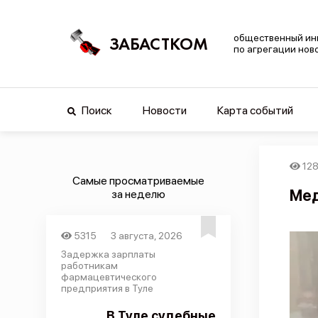
общественный ин
ЗАБАСТКОМ
по агрегации нов
Поиск
Новости
Карта событий
12
Самые просматриваемые
Мед
за неделю
5315
3 августа, 2026
Задержка зарплаты
работникам
фармацевтического
предприятия в Туле
В Туле судебные