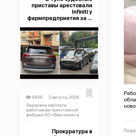
приставы арестовали
Infiniti у
фармпредприятия за ...
Раб
4836
3 августа, 2026
обла
Задержка зарплаты
ново
работникам трикотажной
фабрики АО «Виктория» в
...
Поде
Прокуратура в