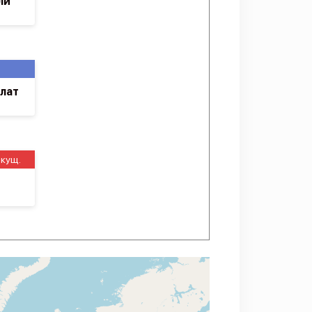
ли
лат
екущ.