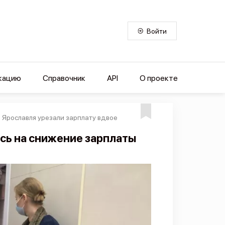
Войти
кацию
Справочник
API
О проекте
Ярославля урезали зарплату вдвое
сь на снижение зарплаты