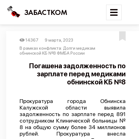
ЗАБАСТКОМ
14367
9 марта, 2023
Войти
В рамках конфликта: Долги медикам
обнинской КБ №8 ФМБА России
Поиск
Погашена задолженность по
зарплате перед медиками
Новости
обнинской КБ №8
Карта событий
Трудовые конфликты
Прокуратура города Обнинска
Отчеты
Калужской области выявила
задолженность по зарплате перед 891
Предложить публикацию
сотрудником Клинической больницы №
Справочник
8 на общую сумму более 34 миллионов
рублей. Прокуратура внесла
API