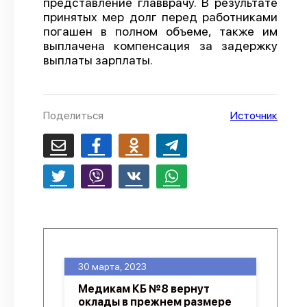
представление главврачу. В результате
принятых мер долг перед работниками
О проекте
погашен в полном объеме, также им
Политика конфиденциальности
выплачена компенсация за задержку
выплаты зарплаты.
Поделиться
Источник
30 марта, 2023
Медикам КБ №8 вернут
оклады в прежнем размере