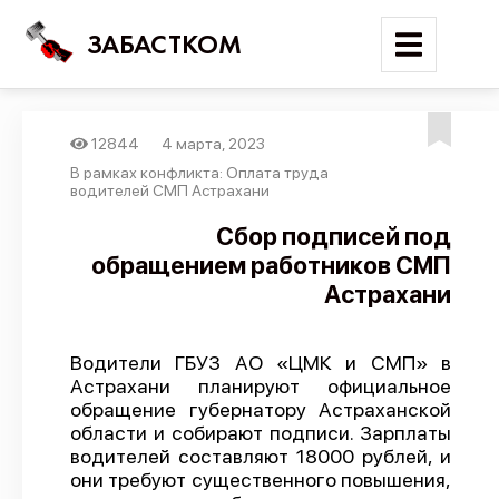
ЗАБАСТКОМ
12844
4 марта, 2023
Войти
В рамках конфликта: Оплата труда
водителей СМП Астрахани
Поиск
Сбор подписей под
обращением работников СМП
Новости
Астрахани
Карта событий
Трудовые конфликты
Водители ГБУЗ АО «ЦМК и СМП» в
Отчеты
Астрахани планируют официальное
обращение губернатору Астраханской
Предложить публикацию
области и собирают подписи. Зарплаты
Справочник
водителей составляют 18000 рублей, и
они требуют существенного повышения,
API