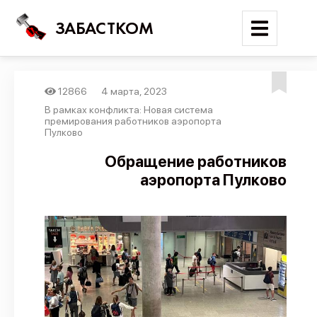
ЗАБАСТКОМ
12866
4 марта, 2023
Войти
В рамках конфликта: Новая система
премирования работников аэропорта
Пулково
Поиск
Обращение работников
Новости
аэропорта Пулково
Карта событий
Трудовые конфликты
Отчеты
Предложить публикацию
Справочник
API