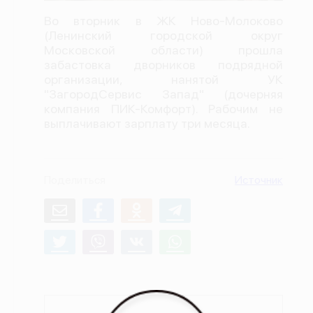
О проекте
Во вторник в ЖК Ново-Молоково
(Ленинский городской округ
Политика конфиденциальности
Московской области) прошла
забастовка дворников подрядной
организации, нанятой УК
"ЗагородСервис Запад" (дочерняя
компания ПИК-Комфорт). Рабочим не
выплачивают зарплату три месяца.
Поделиться
Источник