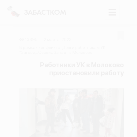
ЗАБАСТКОМ
13895
2 марта, 2023
Войти
В рамках конфликта: Долги работникам УК
"ЗагородСервис Запад" в Молоково
Поиск
Работники УК в Молоково
приостановили работу
Новости
Карта событий
Трудовые конфликты
Отчеты
Предложить публикацию
Справочник
API