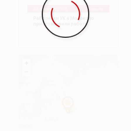
28 февраля, 2023
текущее
Работники УК в Молоково
приостановили работу
+
−