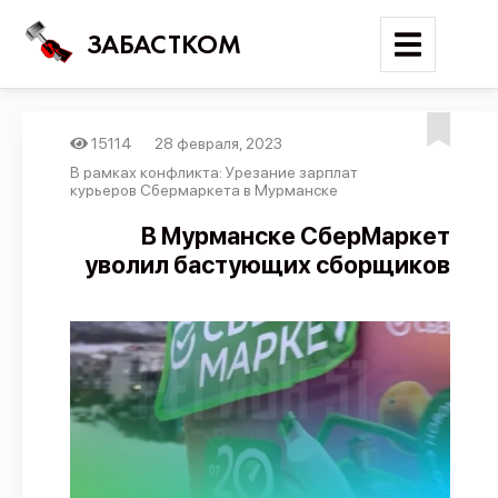
ЗАБАСТКОМ
15114
28 февраля, 2023
Войти
В рамках конфликта: Урезание зарплат
курьеров Сбермаркета в Мурманске
Поиск
В Мурманске СберМаркет
уволил бастующих сборщиков
Новости
Карта событий
Трудовые конфликты
Отчеты
Предложить публикацию
Справочник
API