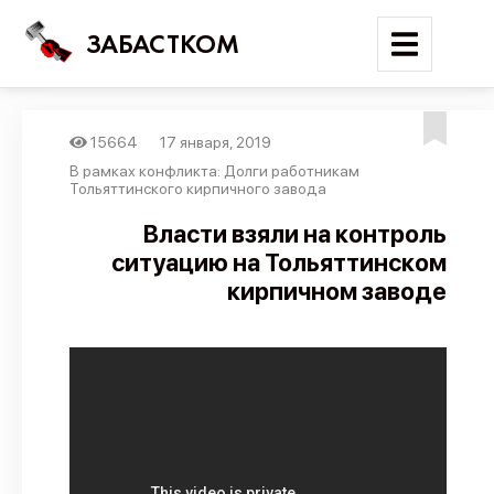
ЗАБАСТКОМ
15664
17 января, 2019
Войти
В рамках конфликта: Долги работникам
Тольяттинского кирпичного завода
Поиск
Власти взяли на контроль
ситуацию на Тольяттинском
Новости
кирпичном заводе
Карта событий
Трудовые конфликты
Отчеты
Предложить публикацию
Справочник
API