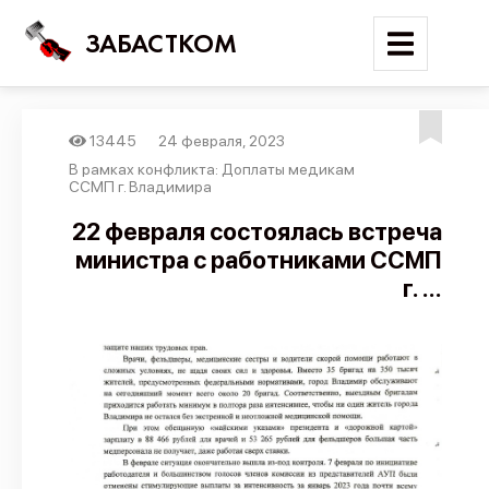
ЗАБАСТКОМ
13445
24 февраля, 2023
Войти
В рамках конфликта: Доплаты медикам
ССМП г. Владимира
Поиск
22 февраля состоялась встреча
министра с работниками ССМП
Новости
г. ...
Карта событий
Трудовые конфликты
Отчеты
Предложить публикацию
Справочник
API