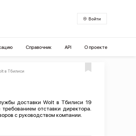
Войти
кацию
Справочник
API
О проекте
lt в Тбилиси
лужбы доставки Wolt в Тбилиси 19
 требованием отставки директора.
воров с руководством компании.