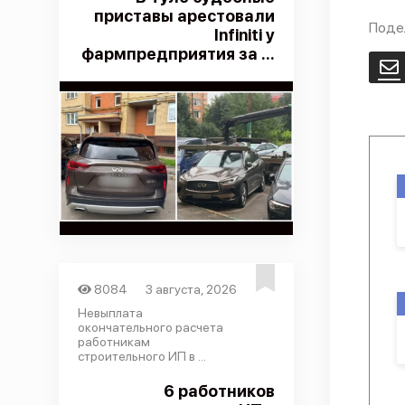
приставы арестовали
Поде
Infiniti у
фармпредприятия за ...
E
8084
3 августа, 2026
Невыплата
окончательного расчета
работникам
строительного ИП в ...
6 работников