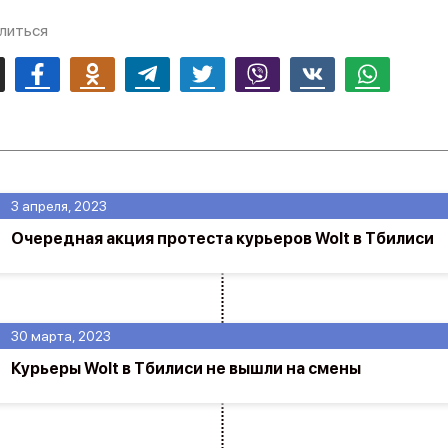
литься
mail
Facebook
Odnoklassniki
Telegram
Twitter
Viber
Vk
Whatsapp
3 апреля, 2023
Очередная акция протеста курьеров Wolt в Тбилиси
30 марта, 2023
Курьеры Wolt в Тбилиси не вышли на смены