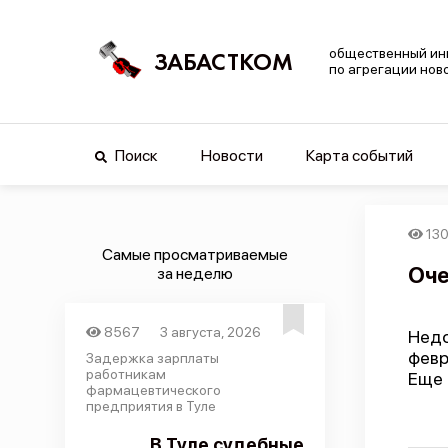
общественный ин
ЗАБАСТКОМ
по агрегации нов
Поиск
Новости
Карта событий
13
Самые просматриваемые
Оче
за неделю
8567
3 августа, 2026
Недо
февр
Задержка зарплаты
работникам
Еще 
фармацевтического
предприятия в Туле
В Туле судебные