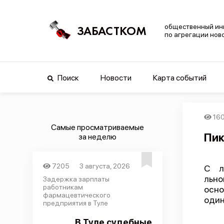
общественный ин
ЗАБАСТКОМ
по агрегации нов
Поиск
Новости
Карта событий
16
Самые просматриваемые
Пик
за неделю
7205
3 августа, 2026
С л
льно
Задержка зарплаты
работникам
осно
фармацевтического
один
предприятия в Туле
В Туле судебные