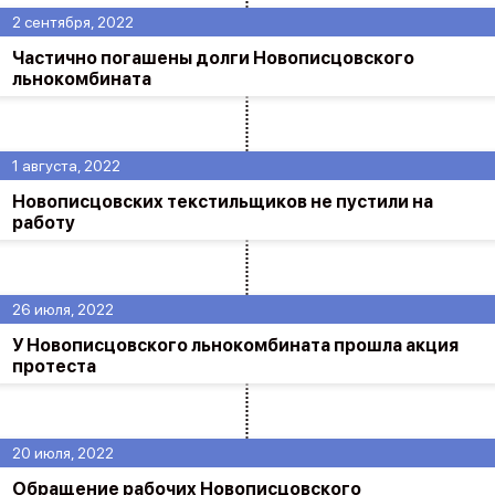
2 сентября, 2022
Частично погашены долги Новописцовского
льнокомбината
1 августа, 2022
Новописцовских текстильщиков не пустили на
работу
26 июля, 2022
У Новописцовского льнокомбината прошла акция
протеста
20 июля, 2022
Обращение рабочих Новописцовского