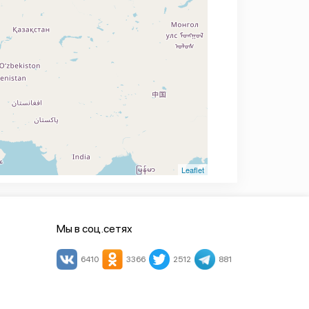
Leaflet
Мы в соц.сетях
6410
3366
2512
881