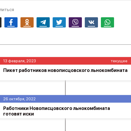
литься
mail
Facebook
Odnoklassniki
Telegram
Twitter
Viber
Vk
Whatsapp
13 февраля, 2023
текущее
Пикет работников новописцовского льнокомбината
26 октября, 2022
Работники Новописцовского льнокомбината
готовят иски