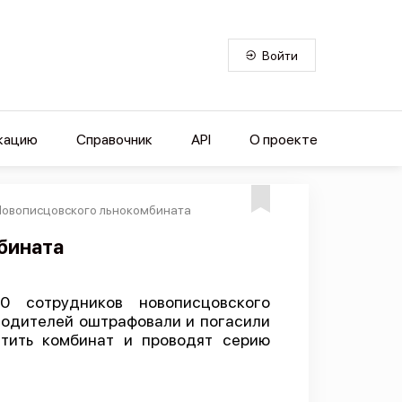
Войти
кацию
Справочник
API
О проекте
 Новописцовского льнокомбината
бината
 сотрудников новописцовского
водителей оштрафовали и погасили
стить комбинат и проводят серию