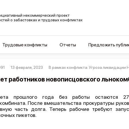
ициативный некоммерческий проект
остей о забастовках и трудовых конфликтах
Трудовые конфликты
Отчеты
Предложить публи
091
13 февраля, 2023
В рамках конфликта: Угроза ликвидации
ет работников новописцовского льноком
ета прошлого года без работы остаются 270
комбината. После вмешательства прокуратуры руко
вную часть долга. Теперь рабочие требуют запу
очных пикетов.