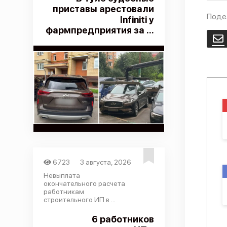
приставы арестовали
Поде
Infiniti у
фармпредприятия за ...
E
6723
3 августа, 2026
Невыплата
окончательного расчета
работникам
строительного ИП в ...
6 работников